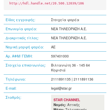
http://hdl.handle.net/20.500.12039/106
Είδος εγγραφής:
Στοιχεία φορέα
Επωνυμία φορέα:
NEA THΛΕΟΡΑΣΗ A.E.
Διακριτικός τίτλος:
NEA THΛΕΟΡΑΣΗ A.E.
Νομική μορφή φορέα:
ΑΕ
Αρ. ΑΦΜ/ ΓΕΜΗ:
597401000
Στοιχεία επικοινωνίας:
Βιλτανιώτη 36 - 145 64
Κηφισιά
Τηλέφωνα:
2111891135 | 2111891136
E-mail:
legal@star.gr
Σταθμός:
STAR CHANNEL
Νομός:
Αττικής
Μέσο:
Τηλεοπτικός