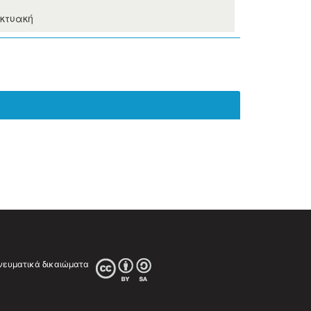
ικτυακή