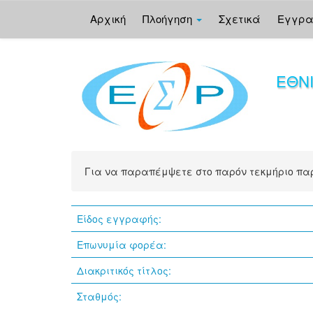
Αρχική
Πλοήγηση
Σχετικά
Εγγρ
Skip
navigation
ΕΘΝ
Για να παραπέμψετε στο παρόν τεκμήριο π
Είδος εγγραφής:
Επωνυμία φορέα:
Διακριτικός τίτλος:
Σταθμός: