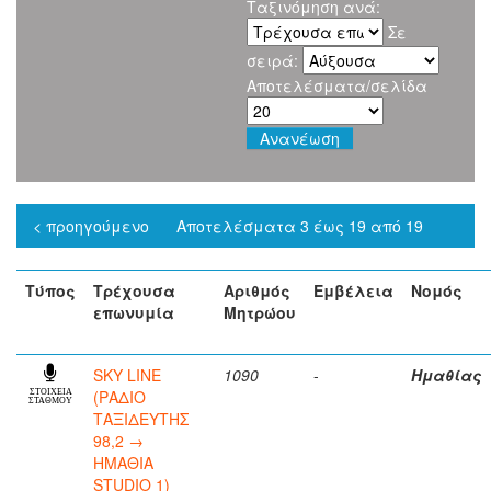
Ταξινόμηση ανά:
Σε
σειρά:
Αποτελέσματα/σελίδα
< προηγούμενο
Αποτελέσματα 3 έως 19 από 19
Τύπος
Τρέχουσα
Αριθμός
Εμβέλεια
Νομός
επωνυμία
Μητρώου
SKY LINE
1090
-
Ημαθίας
(ΡΑΔΙΟ
ΣΤΟΙΧΕΙΑ
ΣΤΑΘΜΟΥ
ΤΑΞΙΔΕΥΤΗΣ
98,2 →
ΗΜΑΘΙΑ
STUDIO 1)