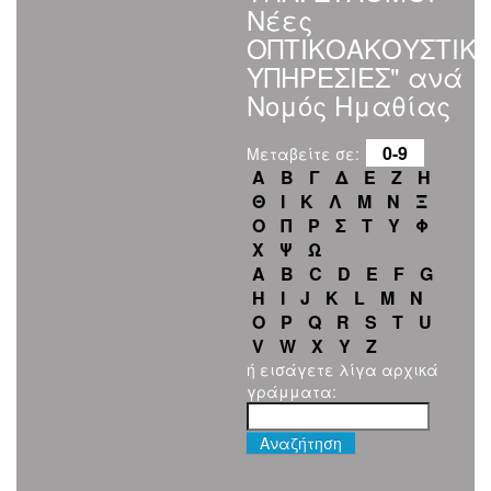
Νέες
ΟΠΤΙΚΟΑΚΟΥΣΤΙΚ
ΥΠΗΡΕΣΙΕΣ" ανά
Νομός Ημαθίας
0-9
Μεταβείτε σε:
Α
Β
Γ
Δ
Ε
Ζ
Η
Θ
Ι
Κ
Λ
Μ
Ν
Ξ
Ο
Π
Ρ
Σ
Τ
Υ
Φ
Χ
Ψ
Ω
A
B
C
D
E
F
G
H
I
J
K
L
M
N
O
P
Q
R
S
T
U
V
W
X
Y
Z
ή εισάγετε λίγα αρχικά
γράμματα: