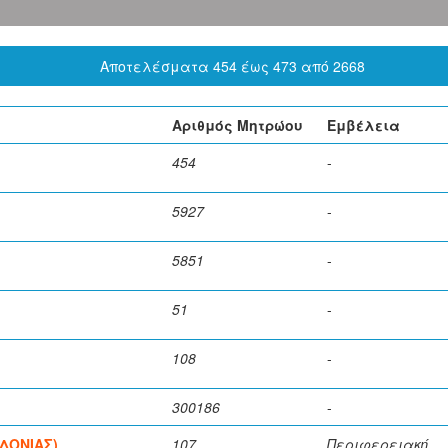
Αποτελέσματα 454 έως 473 από 2668
Αριθμός Μητρώου
Εμβέλεια
454
-
5927
-
5851
-
51
-
108
-
300186
-
ΔΟΝΙΑΣ)
107
Περιφερειακή