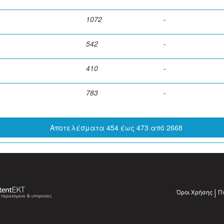
1072
-
542
-
410
-
783
-
Αποτελέσματα 454 έως 473 από 2668