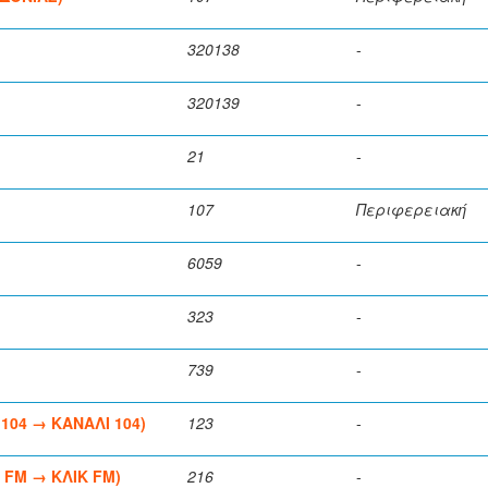
320138
-
320139
-
21
-
107
Περιφερειακή
6059
-
323
-
739
-
104 → ΚΑΝΑΛΙ 104)
123
-
1 FM → ΚΛΙΚ FM)
216
-