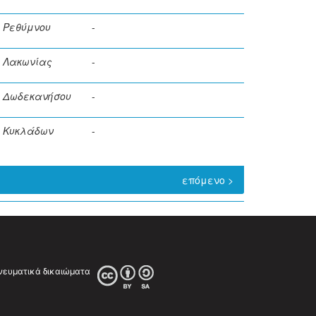
Ρεθύμνου
-
Λακωνίας
-
Δωδεκανήσου
-
Κυκλάδων
-
επόμενο >