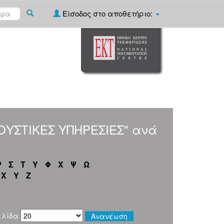
Είσοδος στο αποθετήριο:
ΚΟΥΣΤΙΚΕΣ ΥΠΗΡΕΣΙΕΣ" ανά
Ρ
Σ
Τ
Υ
Φ
Χ
Ψ
Ω
X
Y
Z
ελίδα