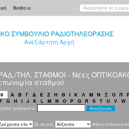
αφή
Βοήθεια
ΙΚΟ ΣΥΜΒΟΥΛΙΟ ΡΑΔΙΟΤΗΛΕΟΡΑΣΗΣ
Ανεξάρτητη Αρχή
"ΡΑΔ./ΤΗΛ. ΣΤΑΘΜΟΙ - Νέες ΟΠΤΙΚΟΑ
επωνυμία σταθμού
-9
Α
Β
Γ
Δ
Ε
Ζ
Η
Θ
Ι
Κ
Λ
Μ
Ν
Ξ
Ο
Π
F
G
H
I
J
K
L
M
N
O
P
Q
R
S
T
U
V
W
αρχικά γράμματα:
Σε σειρά:
Αποτελέσματα/σ