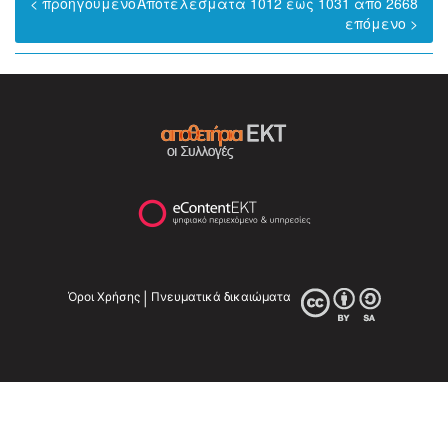
< προηγούμενο
Αποτελέσματα 1012 έως 1031 από 2668
επόμενο >