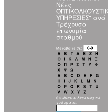
Νέες
ΟΠΤΙΚΟΑΚΟΥΣΤΙΚ
ΥΠΗΡΕΣΙΕΣ" ανά
Τρέχουσα
επωνυμία
σταθμού
0-9
Μεταβείτε σε:
Α
Β
Γ
Δ
Ε
Ζ
Η
Θ
Ι
Κ
Λ
Μ
Ν
Ξ
Ο
Π
Ρ
Σ
Τ
Υ
Φ
Χ
Ψ
Ω
A
B
C
D
E
F
G
H
I
J
K
L
M
N
O
P
Q
R
S
T
U
V
W
X
Y
Z
ή εισάγετε λίγα αρχικά
γράμματα: