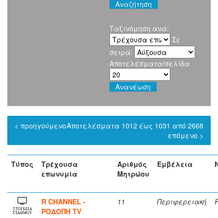
Ταξινόμηση ανά:
Σε
σειρά:
Αποτελέσματα/σελίδα
< προηγούμενο
Αποτελέσματα 1012 έως 1031 από 2668
επόμενο >
Τύπος
Τρέχουσα
Αριθμός
Εμβέλεια
επωνυμία
Μητρώου
R CHANNEL -
11
Περιφερειακή
ΡΟΔΟΠΗ TV
ΣΤΟΙΧΕΙΑ
ΣΤΑΘΜΟΥ