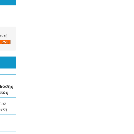
αυτή.
ο
δοσης
ατος
εια
ακή