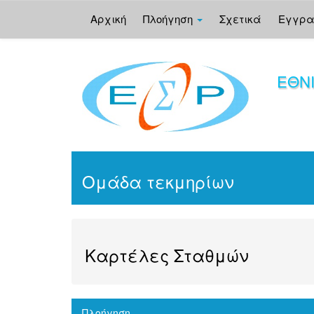
Αρχική
Πλοήγηση
Σχετικά
Εγγρ
Skip
navigation
ΕΘΝ
Ομάδα τεκμηρίων
Καρτέλες Σταθμών
Πλοήγηση