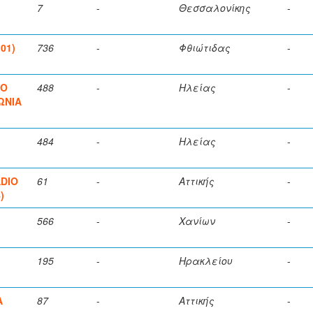
7
-
Θεσσαλονίκης
-
01)
736
-
Φθιώτιδας
-
ΙΟ
488
-
Ηλείας
-
ΩΝΙΑ
484
-
Ηλείας
-
ADIO
61
-
Αττικής
-
)
566
-
Χανίων
-
195
-
Ηρακλείου
-
Α
87
-
Αττικής
-