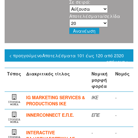
Σε σειρά:
Αποτελέσματα/σελίδα
< προηγούμενο
Αποτελέσματα 101 έως 120 από 2320
επόμενο >
Τύπος
Διακριτικός τίτλος
Νομική
Νομός
μορφή
φορέα
IG MARKETING SERVICES &
ΙΚΕ
-
PRODUCTIONS IKE
ΣΤΟΙΧΕΙΑ
ΦΟΡΕΑ
INNERCONNECT Ε.Π.Ε.
ΕΠΕ
-
ΣΤΟΙΧΕΙΑ
ΦΟΡΕΑ
INTERACTIVE
-
-
ΣΤΟΙΧΕΙΑ