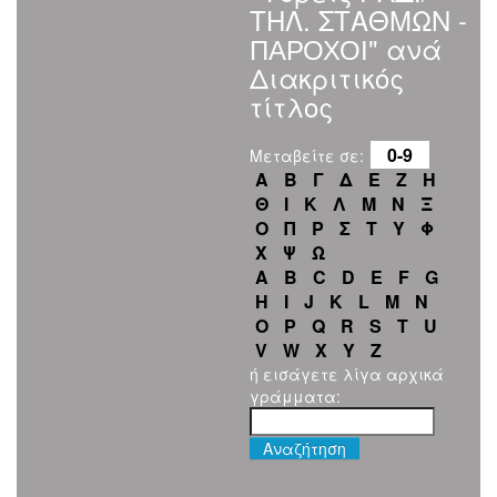
ΤΗΛ. ΣΤΑΘΜΩΝ -
ПАРОХОІ" ανά
Διακριτικός
τίτλος
0-9
Μεταβείτε σε:
Α
Β
Γ
Δ
Ε
Ζ
Η
Θ
Ι
Κ
Λ
Μ
Ν
Ξ
Ο
Π
Ρ
Σ
Τ
Υ
Φ
Χ
Ψ
Ω
A
B
C
D
E
F
G
H
I
J
K
L
M
N
O
P
Q
R
S
T
U
V
W
X
Y
Z
ή εισάγετε λίγα αρχικά
γράμματα: