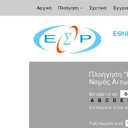
Αρχική
Πλοήγηση
Σχετικά
Εγγρ
Skip
navigation
ΕΘΝ
Πλοήγηση 
Νομός Αιτ
0
Μεταβείτε σε:
A
B
C
D
E
ή εισάγετε λίγα 
Ταξινόμηση ανά: