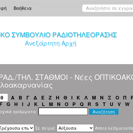
αφή
Βοήθεια
ΙΚΟ ΣΥΜΒΟΥΛΙΟ ΡΑΔΙΟΤΗΛΕΟΡΑΣΗΣ
Ανεξάρτητη Αρχή
"ΡΑΔ./ΤΗΛ. ΣΤΑΘΜΟΙ - Νέες ΟΠΤΙΚΟΑ
ωλοακαρνανίας
-9
Α
Β
Γ
Δ
Ε
Ζ
Η
Θ
Ι
Κ
Λ
Μ
Ν
Ξ
Ο
Π
F
G
H
I
J
K
L
M
N
O
P
Q
R
S
T
U
V
W
αρχικά γράμματα:
Σε σειρά:
Αποτελέσματα/σ