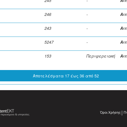
245
-
Αι
246
-
Αι
243
-
Αι
5247
-
Αι
153
Περιφερειακή
Αι
Αποτελέσματα 17 έως 36 από 52