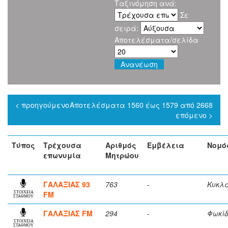
Ταξινόμηση ανά:
Σε
σειρά:
Αποτελέσματα/σελίδα
< προηγούμενο
Αποτελέσματα 1560 έως 1579 από 2668
επόμενο >
Τύπος
Τρέχουσα
Αριθμός
Εμβέλεια
Νομό
επωνυμία
Μητρώου
ΓΑΛΑΞΙΑΣ 93
763
-
Κυκλ
FM
ΣΤΟΙΧΕΙΑ
ΣΤΑΘΜΟΥ
ΓΑΛΑΞΙΑΣ FM
294
-
Φωκί
ΣΤΟΙΧΕΙΑ
ΣΤΑΘΜΟΥ