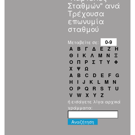
Σταθμών" ανά
Τρέχουσα
επωνυμία
σταθμού
0-9
Μεταβείτε σε:
Α
Β
Γ
Δ
Ε
Ζ
Η
Θ
Ι
Κ
Λ
Μ
Ν
Ξ
Ο
Π
Ρ
Σ
Τ
Υ
Φ
Χ
Ψ
Ω
A
B
C
D
E
F
G
H
I
J
K
L
M
N
O
P
Q
R
S
T
U
V
W
X
Y
Z
ή εισάγετε λίγα αρχικά
γράμματα: