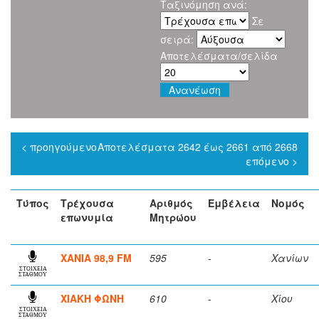
Ταξινόμηση ανά:
Σε
σειρά:
Αποτελέσματα/σελίδα
< προηγούμενο
Αποτελέσματα 2642 έως 2661 από 2668
επόμενο >
Τύπος
Τρέχουσα
Αριθμός
Εμβέλεια
Νομός
επωνυμία
Μητρώου
ΧΑΝΙΑ 98,9 FM
595
-
Χανίων
ΣΤΟΙΧΕΙΑ
ΣΤΑΘΜΟΥ
ΧΙΑΚΗ ΦΩΝΗ
610
-
Χίου
ΣΤΟΙΧΕΙΑ
ΣΤΑΘΜΟΥ