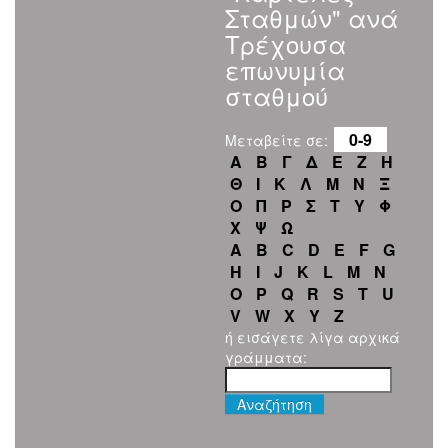
Σταθμών" ανά
Τρέχουσα
επωνυμία
σταθμού
0-9
Μεταβείτε σε:
Α
Β
Γ
Δ
Ε
Ζ
Η
Θ
Ι
Κ
Λ
Μ
Ν
Ξ
Ο
Π
Ρ
Σ
Τ
Υ
Φ
Χ
Ψ
Ω
A
B
C
D
E
F
G
H
I
J
K
L
M
N
O
P
Q
R
S
T
U
V
W
X
Y
Z
ή εισάγετε λίγα αρχικά
γράμματα: