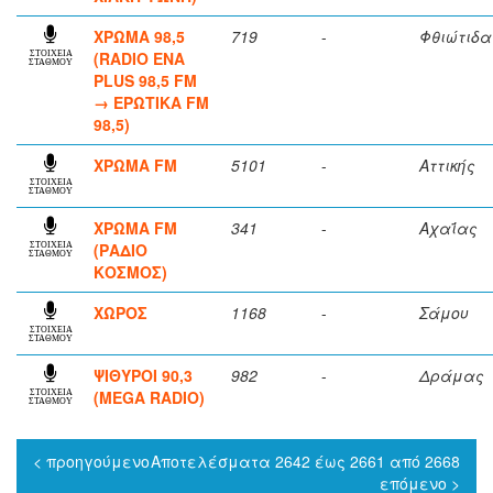
ΧΡΩΜΑ 98,5
719
-
Φθιώτιδα
(RADIO ENA
ΣΤΟΙΧΕΙΑ
ΣΤΑΘΜΟΥ
PLUS 98,5 FM
→ ΕΡΩΤΙΚΑ FM
98,5)
ΧΡΩΜΑ FM
5101
-
Αττικής
ΣΤΟΙΧΕΙΑ
ΣΤΑΘΜΟΥ
ΧΡΩΜΑ FM
341
-
Αχαΐας
(ΡΑΔΙΟ
ΣΤΟΙΧΕΙΑ
ΣΤΑΘΜΟΥ
ΚΟΣΜΟΣ)
ΧΩΡΟΣ
1168
-
Σάμου
ΣΤΟΙΧΕΙΑ
ΣΤΑΘΜΟΥ
ΨΙΘΥΡΟΙ 90,3
982
-
Δράμας
(MEGA RADIO)
ΣΤΟΙΧΕΙΑ
ΣΤΑΘΜΟΥ
< προηγούμενο
Αποτελέσματα 2642 έως 2661 από 2668
επόμενο >