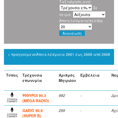
Ταξινόμηση ανά:
Σε
σειρά:
Αποτελέσματα/σελίδα
< προηγούμενο
Αποτελέσματα 2661 έως 2668 από 2668
Τύπος
Τρέχουσα
Αριθμός
Εμβέλεια
Νο
επωνυμία
Μητρώου
ΨΙΘΥΡΟΙ 90,3
982
-
Δρ
(MEGA RADIO)
ΣΤΟΙΧΕΙΑ
ΣΤΑΘΜΟΥ
ΩΔΕΙΟ 90,9
299
-
Αχ
(SUPER B)
ΣΤΟΙΧΕΙΑ
ΣΤΑΘΜΟΥ