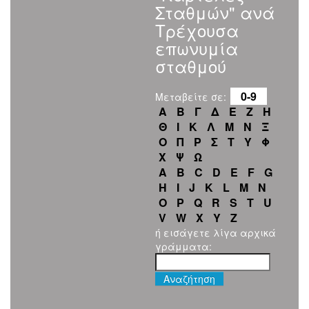
Σταθμών" ανά
Τρέχουσα
επωνυμία
σταθμού
0-9
Μεταβείτε σε:
Α
Β
Γ
Δ
Ε
Ζ
Η
Θ
Ι
Κ
Λ
Μ
Ν
Ξ
Ο
Π
Ρ
Σ
Τ
Υ
Φ
Χ
Ψ
Ω
A
B
C
D
E
F
G
H
I
J
K
L
M
N
O
P
Q
R
S
T
U
V
W
X
Y
Z
ή εισάγετε λίγα αρχικά
γράμματα: