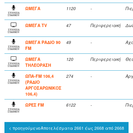
ΩΜΕΓΑ
1120
-
Πιε
ΣΤΟΙΧΕΙΑ
ΣΤΑΘΜΟΥ
ΩΜΕΓΑ TV
47
Περιφερειακή
Δω
ΣΤΟΙΧΕΙΑ
ΣΤΑΘΜΟΥ
ΩΜΕΓΑ ΡΑΔΙΟ 90
49
-
Αχ
FM
ΣΤΟΙΧΕΙΑ
ΣΤΑΘΜΟΥ
ΩΜΕΓΑ
120
Περιφερειακή
Θε
ΤΗΛΕΟΡΑΣΗ
ΣΤΟΙΧΕΙΑ
ΣΤΑΘΜΟΥ
ΩΠΑ-FM 106,4
274
-
Αρ
(ΡΑΔΙΟ
ΣΤΟΙΧΕΙΑ
ΣΤΑΘΜΟΥ
ΑΡΓΟΣΑΡΩΝΙΚΟΣ
106,4)
ΩΡΕΣ FM
6122
-
Πιε
ΣΤΟΙΧΕΙΑ
ΣΤΑΘΜΟΥ
< προηγούμενο
Αποτελέσματα 2661 έως 2668 από 2668