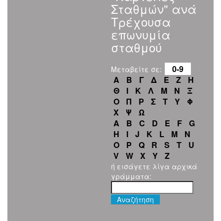
Σταθμών" ανά
Τρέχουσα
επωνυμία
σταθμού
0-9
Μεταβείτε σε:
Α
Β
Γ
Δ
Ε
Ζ
Η
Θ
Ι
Κ
Λ
Μ
Ν
Ξ
Ο
Π
Ρ
Σ
Τ
Υ
Φ
Χ
Ψ
Ω
A
B
C
D
E
F
G
H
I
J
K
L
M
N
O
P
Q
R
S
T
U
V
W
X
Y
Z
ή εισάγετε λίγα αρχικά
γράμματα: