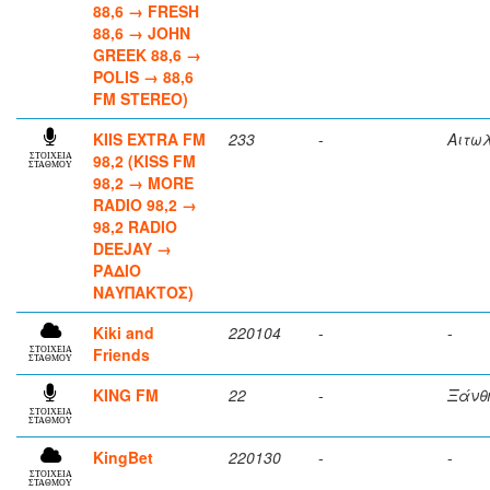
88,6 → FRESH
88,6 → JOHN
GREEK 88,6 →
POLIS → 88,6
FM STEREO)
KIIS EXTRA FM
233
-
Αιτω
98,2 (KISS FM
ΣΤΟΙΧΕΙΑ
ΣΤΑΘΜΟΥ
98,2 → MORE
RADIO 98,2 →
98,2 RADIO
DEEJAY →
ΡΑΔΙΟ
ΝΑΥΠΑΚΤΟΣ)
Kiki and
220104
-
-
Friends
ΣΤΟΙΧΕΙΑ
ΣΤΑΘΜΟΥ
KING FM
22
-
Ξάνθ
ΣΤΟΙΧΕΙΑ
ΣΤΑΘΜΟΥ
KingBet
220130
-
-
ΣΤΟΙΧΕΙΑ
ΣΤΑΘΜΟΥ