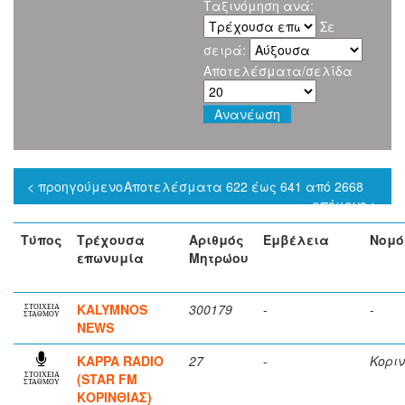
Ταξινόμηση ανά:
Σε
σειρά:
Αποτελέσματα/σελίδα
< προηγούμενο
Αποτελέσματα 622 έως 641 από 2668
επόμενο >
Τύπος
Τρέχουσα
Αριθμός
Εμβέλεια
Νομό
επωνυμία
Μητρώου
KALYMNOS
300179
-
-
ΣΤΟΙΧΕΙΑ
ΣΤΑΘΜΟΥ
NEWS
KAPPA RADIO
27
-
Κορι
(STAR FM
ΣΤΟΙΧΕΙΑ
ΣΤΑΘΜΟΥ
ΚΟΡΙΝΘΙΑΣ)