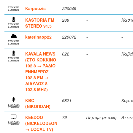
Karpouzis
220049
-
-
ΣΤΟΙΧΕΙΑ
ΣΤΑΘΜΟΥ
KASTORIA FM
288
-
Καστ
STEREO 91,5
ΣΤΟΙΧΕΙΑ
ΣΤΑΘΜΟΥ
katerinaop22
220072
-
-
ΣΤΟΙΧΕΙΑ
ΣΤΑΘΜΟΥ
KAVALA NEWS
622
-
Καβά
(ΣΤΟ ΚΟΚΚΙΝΟ
ΣΤΟΙΧΕΙΑ
ΣΤΑΘΜΟΥ
102,8 → ΡΑΔΙΟ
ΕΝΗΜΕΡΟΣ
102,8 FM →
ΔΙΑΥΛΟΣ 8-
102,8 ΜΗΖ)
KBC
5821
-
Κορι
(ΝΙΚΟΠΟΛΗ)
ΣΤΟΙΧΕΙΑ
ΣΤΑΘΜΟΥ
KEEDOO
79
Περιφερειακή
Αττικ
(NICKELODEON
ΣΤΟΙΧΕΙΑ
ΣΤΑΘΜΟΥ
→ LOCAL TV)