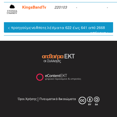
KingsBandTv
220103
-
-
ΣΤΟΙΧΕΙΑ
ΣΤΑΘΜΟΥ
< προηγούμενο
Αποτελέσματα 622 έως 641 από 2668
επόμενο >