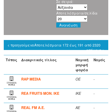
Σε σειρά:
Αποτελέσματα/σελίδα
< προηγούμενο
Αποτελέσματα 172 έως 191 από 2320
επόμενο >
Τύπος
Διακριτικός τίτλος
Νομική
Νομός
μορφή
φορέα
RAP MEDIA
ΟΕ
-
ΣΤΟΙΧΕΙΑ
ΦΟΡΕΑ
REA FRUITS ΜΟΝ. ΙΚΕ
ΙΚΕ
-
ΣΤΟΙΧΕΙΑ
ΦΟΡΕΑ
REAL FM A.E.
ΑΕ
-
ΣΤΟΙΧΕΙΑ