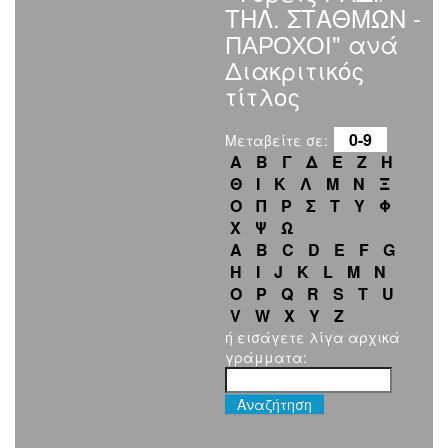
ΤΗΛ. ΣΤΑΘΜΩΝ -
ПАРОХОІ" ανά
Διακριτικός
τίτλος
0-9
Μεταβείτε σε:
Α
Β
Γ
Δ
Ε
Ζ
Η
Θ
Ι
Κ
Λ
Μ
Ν
Ξ
Ο
Π
Ρ
Σ
Τ
Υ
Φ
Χ
Ψ
Ω
A
B
C
D
E
F
G
H
I
J
K
L
M
N
O
P
Q
R
S
T
U
V
W
X
Y
Z
ή εισάγετε λίγα αρχικά
γράμματα: