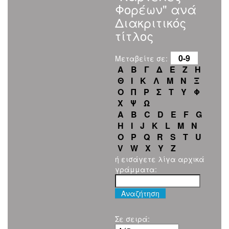
Φορέων" ανά
Διακριτικός
τίτλος
0-9
Μεταβείτε σε:
Α
Β
Γ
Δ
Ε
Ζ
Η
Θ
Ι
Κ
Λ
Μ
Ν
Ξ
Ο
Π
Ρ
Σ
Τ
Υ
Φ
Χ
Ψ
Ω
A
B
C
D
E
F
G
H
I
J
K
L
M
N
O
P
Q
R
S
T
U
V
W
X
Y
Z
ή εισάγετε λίγα αρχικά
γράμματα:
Σε σειρά: