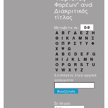
Φορέων" ανά
Διακριτικός
τίτλος
0-9
Μεταβείτε σε:
Α
Β
Γ
Δ
Ε
Ζ
Η
Θ
Ι
Κ
Λ
Μ
Ν
Ξ
Ο
Π
Ρ
Σ
Τ
Υ
Φ
Χ
Ψ
Ω
A
B
C
D
E
F
G
H
I
J
K
L
M
N
O
P
Q
R
S
T
U
V
W
X
Y
Z
ή εισάγετε λίγα αρχικά
γράμματα:
Σε σειρά: