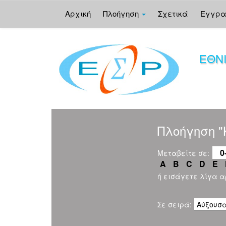
Αρχική
Πλοήγηση
Σχετικά
Εγγρ
Skip
navigation
ΕΘΝ
Πλοήγηση "
0
Μεταβείτε σε:
A
B
C
D
E
ή εισάγετε λίγα 
Σε σειρά: