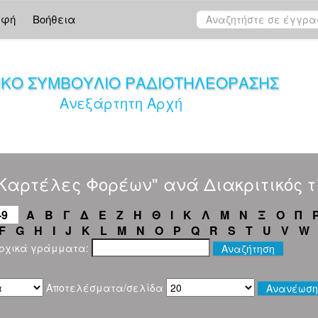
αφή
Βοήθεια
ΙΚΟ ΣΥΜΒΟΥΛΙΟ ΡΑΔΙΟΤΗΛΕΟΡΑΣΗΣ
Ανεξάρτητη Αρχή
Καρτέλες Φορέων" ανά Διακριτικός τ
-9
Α
Β
Γ
Δ
Ε
Ζ
Η
Θ
Ι
Κ
Λ
Μ
Ν
Ξ
Ο
Π
F
G
H
I
J
K
L
M
N
O
P
Q
R
S
T
U
V
W
αρχικά γράμματα:
Αποτελέσματα/σελίδα