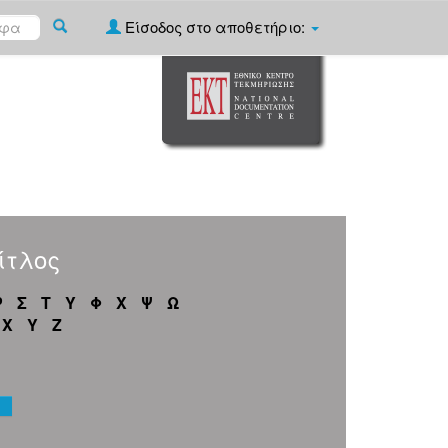
Είσοδος στο αποθετήριο:
ίτλος
Ρ
Σ
Τ
Υ
Φ
Χ
Ψ
Ω
X
Y
Z