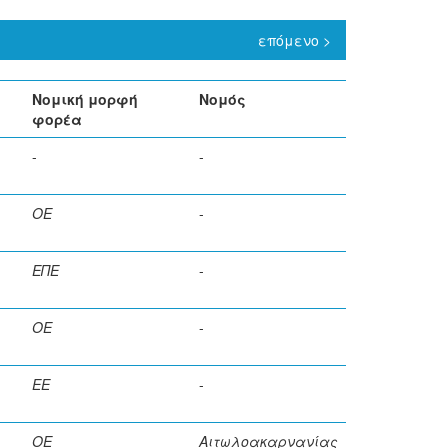
επόμενο >
Νομική μορφή
Νομός
φορέα
-
-
ΟΕ
-
ΕΠΕ
-
ΟΕ
-
ΕΕ
-
ΟΕ
Αιτωλοακαρνανίας