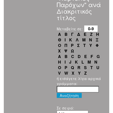
Παρόχων" ανά
Διακριτικός
τίτλος
0-9
Μεταβείτε σε:
Α
Β
Γ
Δ
Ε
Ζ
Η
Θ
Ι
Κ
Λ
Μ
Ν
Ξ
Ο
Π
Ρ
Σ
Τ
Υ
Φ
Χ
Ψ
Ω
A
B
C
D
E
F
G
H
I
J
K
L
M
N
O
P
Q
R
S
T
U
V
W
X
Y
Z
ή εισάγετε λίγα αρχικά
γράμματα:
Σε σειρά: