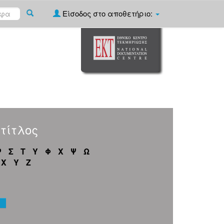
Είσοδος στο αποθετήριο:
τίτλος
Ρ
Σ
Τ
Υ
Φ
Χ
Ψ
Ω
X
Y
Z