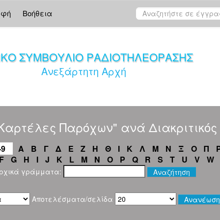
αφή
Βοήθεια
ΙΚΟ ΣΥΜΒΟΥΛΙΟ ΡΑΔΙΟΤΗΛΕΟΡΑΣΗΣ
Ανεξάρτητη Αρχή
Καρτέλες Παρόχων" ανά Διακριτικός 
-9
Α
Β
Γ
Δ
Ε
Ζ
Η
Θ
Ι
Κ
Λ
Μ
Ν
Ξ
Ο
Π
F
G
H
I
J
K
L
M
N
O
P
Q
R
S
T
U
V
W
αρχικά γράμματα:
Αποτελέσματα/σελίδα