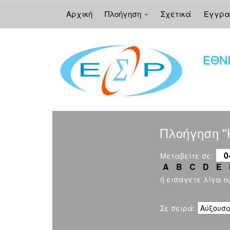
Αρχική
Πλοήγηση
Σχετικά
Εγγρ
Skip
navigation
ΕΘΝ
Πλοήγηση "
0
Μεταβείτε σε:
A
B
C
D
E
ή εισάγετε λίγα 
Σε σειρά: