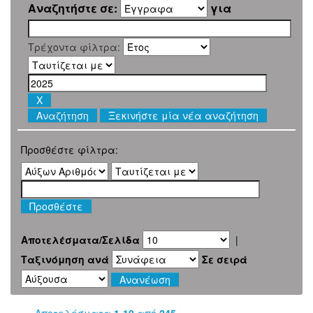
Αναζητήστε σε:
για
Τρέχοντα φίλτρα:
Ξεκινήστε μία νέα αναζήτηση
Προσθέστε φίλτρα:
Αποτελέσματα/Σελίδα
|
Ταξινόμηση ανά
Σε σειρά
Αποτελέσματα
1-10
από
245