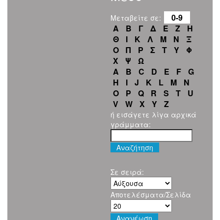
0-9
Μεταβείτε σε:
Α
Β
Γ
Δ
Ε
Ζ
Η
Θ
Ι
Κ
Λ
Μ
Ν
Ξ
Ο
Π
Ρ
Σ
Τ
Υ
Φ
Χ
Ψ
Ω
A
B
C
D
E
F
G
H
I
J
K
L
M
N
O
P
Q
R
S
T
U
V
W
X
Y
Z
ή εισάγετε λίγα αρχικά
γράμματα:
Σε σειρά:
Αποτελέσματα/Σελίδα