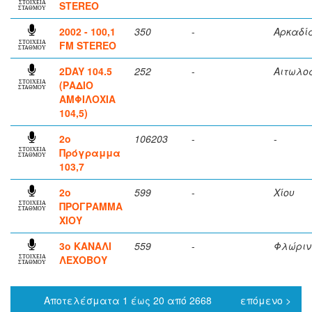
STEREO
ΣΤΟΙΧΕΙΑ
ΣΤΑΘΜΟΥ
2002 - 100,1
350
-
Αρκαδί
FM STEREO
ΣΤΟΙΧΕΙΑ
ΣΤΑΘΜΟΥ
2DAY 104.5
252
-
Αιτωλο
(ΡΑΔΙΟ
ΣΤΟΙΧΕΙΑ
ΣΤΑΘΜΟΥ
ΑΜΦΙΛΟΧΙΑ
104,5)
2ο
106203
-
-
Πρόγραμμα
ΣΤΟΙΧΕΙΑ
ΣΤΑΘΜΟΥ
103,7
2ο
599
-
Χίου
ΠΡΟΓΡΑΜΜΑ
ΣΤΟΙΧΕΙΑ
ΣΤΑΘΜΟΥ
ΧΙΟΥ
3ο ΚΑΝΑΛΙ
559
-
Φλώριν
ΛΕΧΟΒΟΥ
ΣΤΟΙΧΕΙΑ
ΣΤΑΘΜΟΥ
Αποτελέσματα 1 έως 20 από 2668
επόμενο >