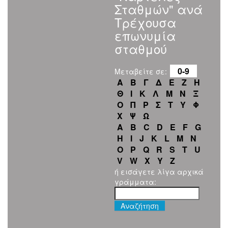
Σταθμών" ανά
Τρέχουσα
επωνυμία
σταθμού
0-9
Μεταβείτε σε:
Α
Β
Γ
Δ
Ε
Ζ
Η
Θ
Ι
Κ
Λ
Μ
Ν
Ξ
Ο
Π
Ρ
Σ
Τ
Υ
Φ
Χ
Ψ
Ω
A
B
C
D
E
F
G
H
I
J
K
L
M
N
O
P
Q
R
S
T
U
V
W
X
Y
Z
ή εισάγετε λίγα αρχικά
γράμματα: