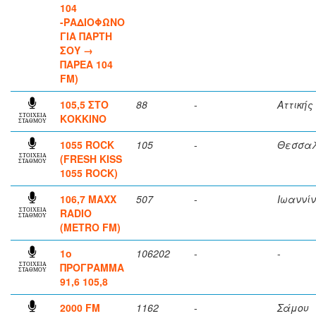
104
-ΡΑΔΙΟΦΩΝΟ
ΓΙΑ ΠΑΡΤΗ
ΣΟΥ →
ΠΑΡΕΑ 104
FM)
105,5 ΣΤΟ
88
-
Αττικής
ΚΟΚΚΙΝΟ
ΣΤΟΙΧΕΙΑ
ΣΤΑΘΜΟΥ
1055 ROCK
105
-
Θεσσαλ
(FRESH KISS
ΣΤΟΙΧΕΙΑ
ΣΤΑΘΜΟΥ
1055 ROCK)
106,7 MAXX
507
-
Ιωαννί
RADIO
ΣΤΟΙΧΕΙΑ
ΣΤΑΘΜΟΥ
(METRO FM)
1ο
106202
-
-
ΠΡΟΓΡΑΜΜΑ
ΣΤΟΙΧΕΙΑ
ΣΤΑΘΜΟΥ
91,6 105,8
2000 FM
1162
-
Σάμου