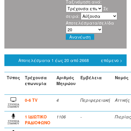
Ταξινόμηση ανά:
Σε
σειρά:
Αποτελέσματα/σελίδα
Αποτελέσματα 1 έως 20 από 2668
επόμενο >
Τύπος
Τρέχουσα
Αριθμός
Εμβέλεια
Νομός
επωνυμία
Μητρώου
0-6 TV
4
Περιφερειακή
Αττικής
ΣΤΟΙΧΕΙΑ
ΣΤΑΘΜΟΥ
1 ΙΔΙΩΤΙΚΟ
1106
-
Πιερία
ΡΑΔΙΟΦΩΝΟ
ΣΤΟΙΧΕΙΑ
ΣΤΑΘΜΟΥ