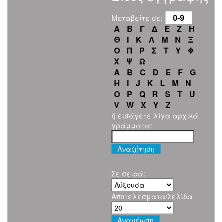
0-9
Μεταβείτε σε:
Α
Β
Γ
Δ
Ε
Ζ
Η
Θ
Ι
Κ
Λ
Μ
Ν
Ξ
Ο
Π
Ρ
Σ
Τ
Υ
Φ
Χ
Ψ
Ω
A
B
C
D
E
F
G
H
I
J
K
L
M
N
O
P
Q
R
S
T
U
V
W
X
Y
Z
ή εισάγετε λίγα αρχικά
γράμματα:
Σε σειρά:
Αποτελέσματα/Σελίδα