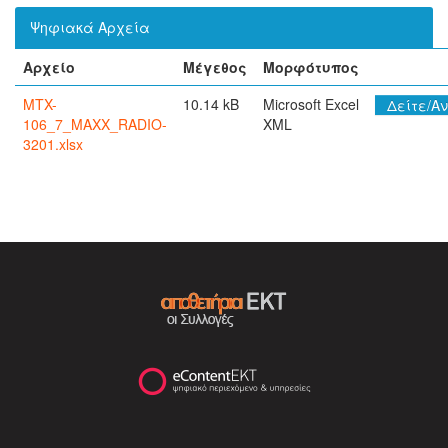
Ψηφιακά Αρχεία
Αρχείο
Μέγεθος
Μορφότυπος
MTX-
10.14 kB
Microsoft Excel
Δείτε/Αν
106_7_MAXX_RADIO-
XML
3201.xlsx