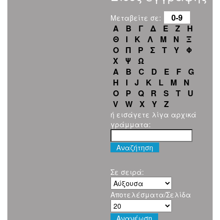
0-9
Μεταβείτε σε:
Α
Β
Γ
Δ
Ε
Ζ
Η
Θ
Ι
Κ
Λ
Μ
Ν
Ξ
Ο
Π
Ρ
Σ
Τ
Υ
Φ
Χ
Ψ
Ω
A
B
C
D
E
F
G
H
I
J
K
L
M
N
O
P
Q
R
S
T
U
V
W
X
Y
Z
ή εισάγετε λίγα αρχικά
γράμματα:
Σε σειρά:
Αποτελέσματα/Σελίδα