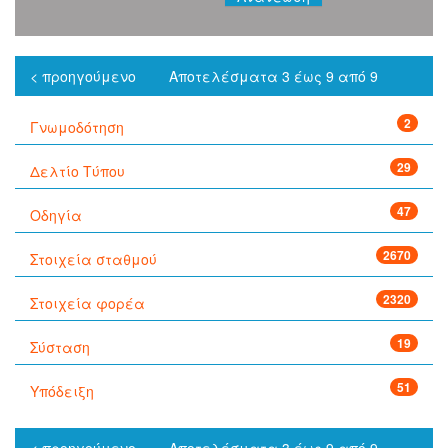
< προηγούμενο
Αποτελέσματα 3 έως 9 από 9
2
Γνωμοδότηση
29
Δελτίο Τύπου
47
Οδηγία
2670
Στοιχεία σταθμού
2320
Στοιχεία φορέα
19
Σύσταση
51
Υπόδειξη
< προηγούμενο
Αποτελέσματα 3 έως 9 από 9