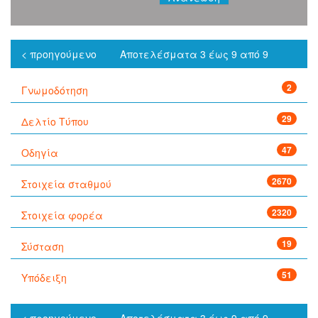
< προηγούμενο
Αποτελέσματα 3 έως 9 από 9
2
Γνωμοδότηση
29
Δελτίο Τύπου
47
Οδηγία
2670
Στοιχεία σταθμού
2320
Στοιχεία φορέα
19
Σύσταση
51
Υπόδειξη
< προηγούμενο
Αποτελέσματα 3 έως 9 από 9