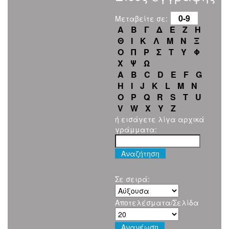
0-9
Μεταβείτε σε:
Α
Β
Γ
Δ
Ε
Ζ
Η
Θ
Ι
Κ
Λ
Μ
Ν
Ξ
Ο
Π
Ρ
Σ
Τ
Υ
Φ
Χ
Ψ
Ω
A
B
C
D
E
F
G
H
I
J
K
L
M
N
O
P
Q
R
S
T
U
V
W
X
Y
Z
ή εισάγετε λίγα αρχικά
γράμματα:
Σε σειρά:
Αποτελέσματα/Σελίδα