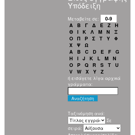
Υπόδειξη
0-9
Μεταβείτε σε:
Α
Β
Γ
Δ
Ε
Ζ
Η
Θ
Ι
Κ
Λ
Μ
Ν
Ξ
Ο
Π
Ρ
Σ
Τ
Υ
Φ
Χ
Ψ
Ω
A
B
C
D
E
F
G
H
I
J
K
L
M
N
O
P
Q
R
S
T
U
V
W
X
Y
Z
ή εισάγετε λίγα αρχικά
γράμματα:
Ταξινόμηση ανά:
Σε
σειρά: