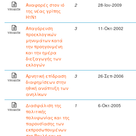
Αναφορές στον ιό
2
28-Ιου-2009
της νέας γρίπης
ΥΠΟΔΕΙΞΗ
Η1Ν1
Απαγόρευση
3
11-Οκτ-2002
προεκλογικών
ΥΠΟΔΕΙΞΗ
μηνυμάτων κατά
την προηγουμένη
και την ημέρα
διεξαγωγής των
εκλογών
Αρνητική επίδραση
3
26-Σεπ-2006
διαφημίσεων στην
ΥΠΟΔΕΙΞΗ
ηθική ανάπτυξη των
ανηλίκων
Διασφάλιση της
1
6-Οκτ-2005
πολιτικής
ΥΠΟΔΕΙΞΗ
πολυφωνίας και της
παρουσίασης των
εκπροσωπουμένων
στη Βουλή και το