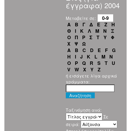
έγγραφα) 2004
0-9
Μεταβείτε σε:
Α
Β
Γ
Δ
Ε
Ζ
Η
Θ
Ι
Κ
Λ
Μ
Ν
Ξ
Ο
Π
Ρ
Σ
Τ
Υ
Φ
Χ
Ψ
Ω
A
B
C
D
E
F
G
H
I
J
K
L
M
N
O
P
Q
R
S
T
U
V
W
X
Y
Z
ή εισάγετε λίγα αρχικά
γράμματα:
Ταξινόμηση ανά:
Σε
σειρά: