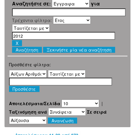
Αναζητήστε σε:
για
Τρέχοντα φίλτρα:
Ξεκινήστε μία νέα αναζήτηση
Προσθέστε φίλτρα:
Αποτελέσματα/Σελίδα
|
Ταξινόμηση ανά
Σε σειρά
Αποτελέσματα
11-20
από
873