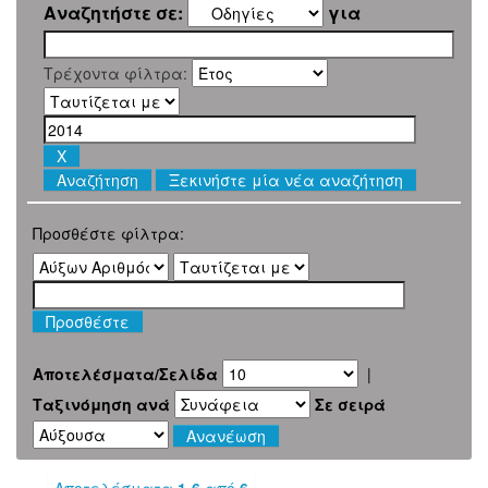
Αναζητήστε σε:
για
Τρέχοντα φίλτρα:
Ξεκινήστε μία νέα αναζήτηση
Προσθέστε φίλτρα:
Αποτελέσματα/Σελίδα
|
Ταξινόμηση ανά
Σε σειρά
Αποτελέσματα
1-6
από
6