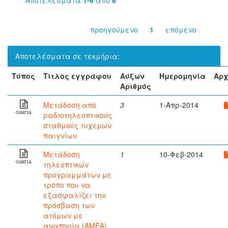
προηγούμενο
1
επόμενο
Αποτελέσματα σε τεκμήρια:
Τύπος
Τίτλος εγγράφου
Αύξων
Ημερομηνία
Αρχ
Αριθμός
Μετάδοση από
3
1-Απρ-2014
ραδιοτηλεοπτικούς
ΟΔΗΓΙΑ
σταθμούς τυχερών
παιγνίων
Μετάδοση
1
10-Φεβ-2014
τηλεοπτικών
ΟΔΗΓΙΑ
προγραμμάτων με
τρόπο που να
εξασφαλίζει την
πρόσβαση των
ατόμων με
αναπηρία (ΑΜΕΑ)