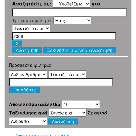
Αναζητήστε σε:
για
Τρέχοντα φίλτρα:
Ξεκινήστε μία νέα αναζήτηση
Προσθέστε φίλτρα:
Αποτελέσματα/Σελίδα
|
Ταξινόμηση ανά
Σε σειρά
Αποτελέσματα
1-6
από
6