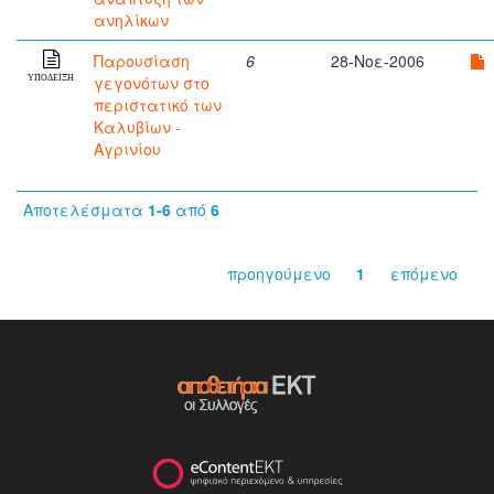
ανηλίκων
Παρουσίαση
6
28-Νοε-2006
γεγονότων στο
ΥΠΟΔΕΙΞΗ
περιστατικό των
Καλυβίων -
Αγρινίου
Αποτελέσματα
1-6
από
6
προηγούμενο
1
επόμενο