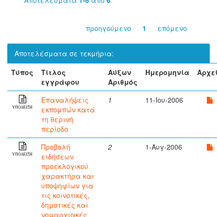
προηγούμενο
1
επόμενο
Αποτελέσματα σε τεκμήρια:
Τύπος
Τίτλος
Αύξων
Ημερομηνία
Αρχε
εγγράφου
Αριθμός
Επαναλήψεις
1
11-Ιου-2006
εκπομπών κατά
ΥΠΟΔΕΙΞΗ
τη θερινή
περίοδο
Προβολή
2
1-Αυγ-2006
ειδήσεων
ΥΠΟΔΕΙΞΗ
προεκλογικού
χαρακτήρα και
υποψηφίων για
τις κοινοτικές,
δημοτικές και
νομαρχιακές