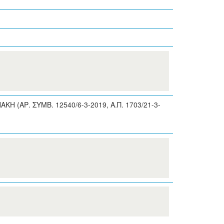
ΑΡ. ΣΥΜΒ. 12540/6-3-2019, A.Π. 1703/21-3-