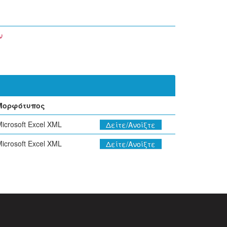
ν
Μορφότυπος
icrosoft Excel XML
Δείτε/Ανοίξτε
icrosoft Excel XML
Δείτε/Ανοίξτε