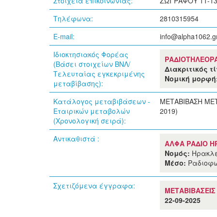
Στοιχεία επικοινωνίας:
ΖΩΓΡΑΦΟΥ 11-13,
Τηλέφωνα:
2810315954
E-mail:
info@alpha1062.g
Ιδιοκτησιακός Φορέας
ΡΑΔΙΟΤΗΛΕΟΡΑ
(Βάσει στοιχείων ΒΝΛ/
Διακριτικός τ
Τελευταίας εγκεκριμένης
Νομική μορφή
μεταβίβασης):
Κατάλογος μεταβιβάσεων -
ΜΕΤΑΒΙΒΑΣΗ ΜΕΤ
Εταιρικών μεταβολών
2019)
(Χρονολογική σειρά):
Αντικαθιστά :
ΑΛΦΑ ΡΑΔΙΟ ΗΡ
Νομός:
Ηρακλε
Μέσο:
Ραδιοφω
Σχετιζόμενα έγγραφα:
ΜΕΤΑΒΙΒΑΣΕΙΣ
22-09-2025