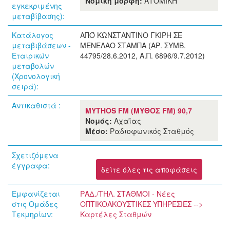
Νομική μορφή:
ΑΤΟΜΙΚΗ
εγκεκριμένης
μεταβίβασης):
Κατάλογος
ΑΠΌ ΚΩΝΣΤΑΝΤΙΝΟ ΓΚΙΡΗ ΣΕ
μεταβιβάσεων -
ΜΕΝΕΛΑΟ ΣΤΑΜΠΑ (ΑΡ. ΣΥΜΒ.
Εταιρικών
44795/28.6.2012, Α.Π. 6896/9.7.2012)
μεταβολών
(Χρονολογική
σειρά):
Αντικαθιστά :
MYTHOS FM (ΜΥΘΟΣ FM) 90,7
Νομός:
Αχαΐας
Μέσο:
Ραδιοφωνικός Σταθμός
Σχετιζόμενα
έγγραφα:
δείτε όλες τις αποφάσεις
Εμφανίζεται
ΡΑΔ./ΤΗΛ. ΣΤΑΘΜΟΙ - Νέες
στις Ομάδες
ΟΠΤΙΚΟΑΚΟΥΣΤΙΚΕΣ ΥΠΗΡΕΣΙΕΣ -->
Τεκμηρίων:
Καρτέλες Σταθμών