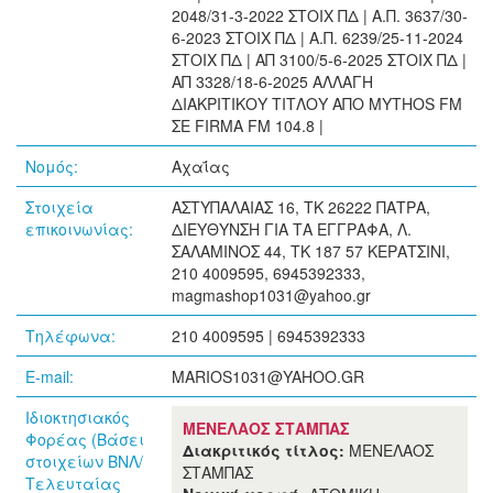
2048/31-3-2022 ΣΤΟΙΧ ΠΔ | Α.Π. 3637/30-
6-2023 ΣΤΟΙΧ ΠΔ | Α.Π. 6239/25-11-2024
ΣΤΟΙΧ ΠΔ | ΑΠ 3100/5-6-2025 ΣΤΟΙΧ ΠΔ |
ΑΠ 3328/18-6-2025 ΑΛΛΑΓΗ
ΔΙΑΚΡΙΤΙΚΟΥ ΤΙΤΛΟΥ ΑΠΟ MYTHOS FM
ΣΕ FIRMA FM 104.8 |
Νομός:
Αχαΐας
Στοιχεία
ΑΣΤΥΠΑΛΑΙΑΣ 16, ΤΚ 26222 ΠΑΤΡΑ,
επικοινωνίας:
ΔΙΕΥΘΥΝΣΗ ΓΙΑ ΤΑ ΕΓΓΡΑΦΑ, Λ.
ΣΑΛΑΜΙΝΟΣ 44, ΤΚ 187 57 ΚΕΡΑΤΣΙΝΙ,
210 4009595, 6945392333,
magmashop1031@yahoo.gr
Τηλέφωνα:
210 4009595 | 6945392333
E-mail:
MARIOS1031@YAHOO.GR
Ιδιοκτησιακός
ΜΕΝΕΛΑΟΣ ΣΤΑΜΠΑΣ
Φορέας (Βάσει
Διακριτικός τίτλος:
ΜΕΝΕΛΑΟΣ
στοιχείων ΒΝΛ/
ΣΤΑΜΠΑΣ
Τελευταίας