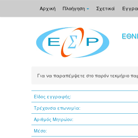
Αρχική
Πλοήγηση
Σχετικά
Εγγρ
Skip
navigation
ΕΘΝ
Για να παραπέμψετε στο παρόν τεκμήριο π
Είδος εγγραφής:
Τρέχουσα επωνυμία:
Αριθμός Μητρώου:
Μέσο: