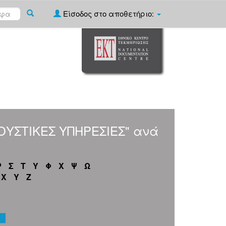
Είσοδος στο αποθετήριο:
ΚΟΥΣΤΙΚΕΣ ΥΠΗΡΕΣΙΕΣ" ανά
Ρ
Σ
Τ
Υ
Φ
Χ
Ψ
Ω
X
Y
Z