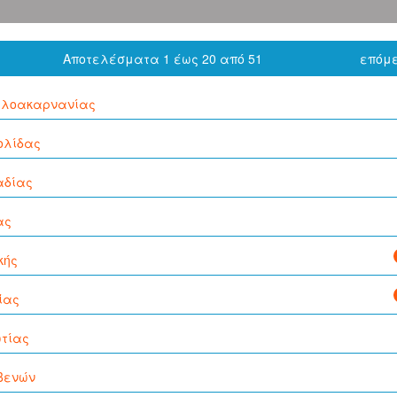
Αποτελέσματα 1 έως 20 από 51
επόμε
ωλοακαρνανίας
ολίδας
αδίας
ας
κής
ΐας
ωτίας
βενών