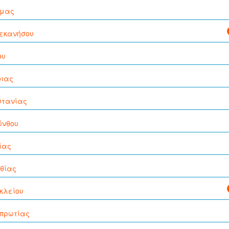
μας
εκανήσου
ου
οιας
υτανίας
ύνθου
ίας
θίας
κλείου
πρωτίας