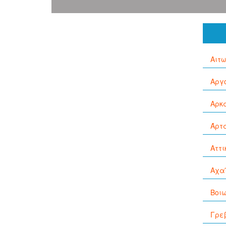
Αιτ
Αργ
Αρκ
Άρτ
Αττι
Αχα
Βοι
Γρε