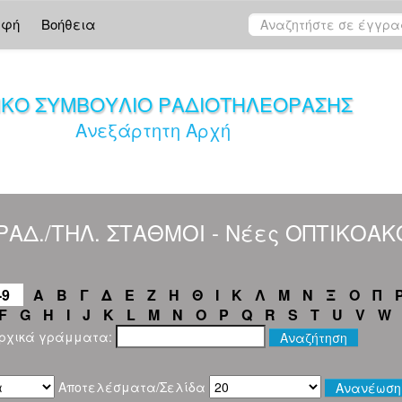
αφή
Βοήθεια
ΙΚΟ ΣΥΜΒΟΥΛΙΟ ΡΑΔΙΟΤΗΛΕΟΡΑΣΗΣ
Ανεξάρτητη Αρχή
"ΡΑΔ./ΤΗΛ. ΣΤΑΘΜΟΙ - Νέες ΟΠΤΙΚΟΑ
-9
Α
Β
Γ
Δ
Ε
Ζ
Η
Θ
Ι
Κ
Λ
Μ
Ν
Ξ
Ο
Π
F
G
H
I
J
K
L
M
N
O
P
Q
R
S
T
U
V
W
αρχικά γράμματα:
Αποτελέσματα/Σελίδα