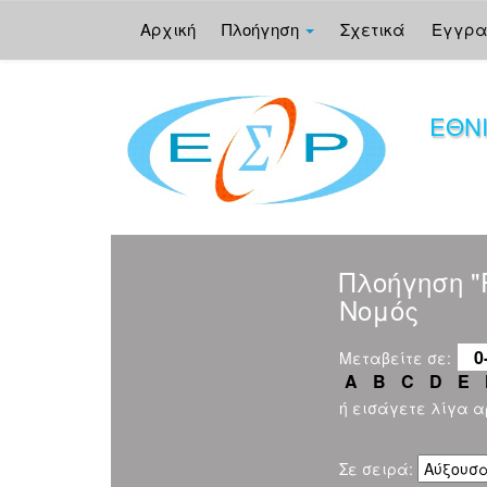
Αρχική
Πλοήγηση
Σχετικά
Εγγρ
Skip
navigation
ΕΘΝ
Πλοήγηση 
Νομός
0
Μεταβείτε σε:
A
B
C
D
E
ή εισάγετε λίγα 
Σε σειρά: