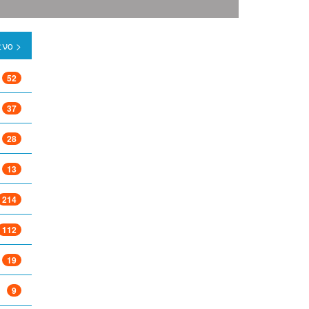
νο >
52
37
28
13
214
112
19
9