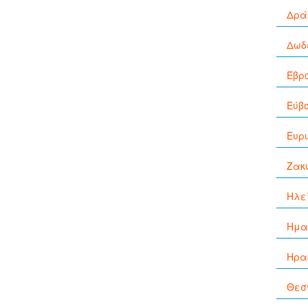
Δρά
Δωδ
Έβρ
Εύβ
Ευρ
Ζακ
Ηλε
Ημα
Ηρα
Θεσ