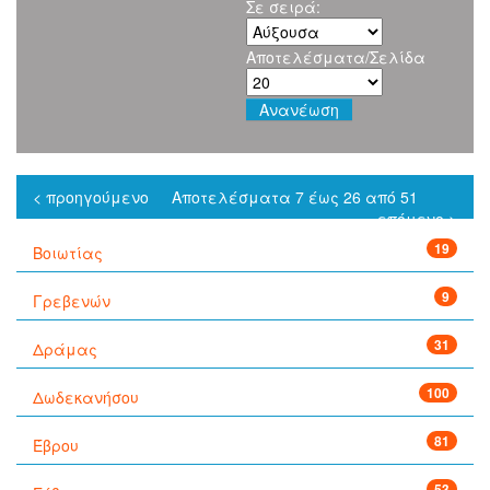
Σε σειρά:
Αποτελέσματα/Σελίδα
< προηγούμενο
Αποτελέσματα 7 έως 26 από 51
επόμενο >
19
Βοιωτίας
9
Γρεβενών
31
Δράμας
100
Δωδεκανήσου
81
Έβρου
53