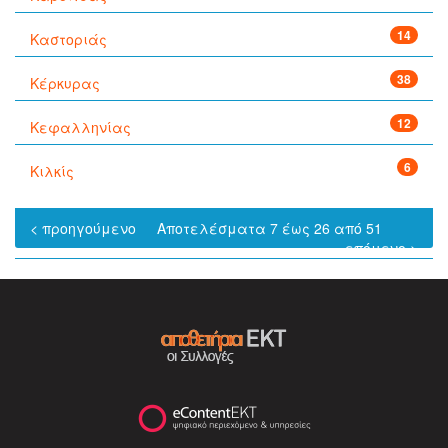
14
Καστοριάς
38
Κέρκυρας
12
Κεφαλληνίας
6
Κιλκίς
< προηγούμενο
Αποτελέσματα 7 έως 26 από 51
επόμενο >