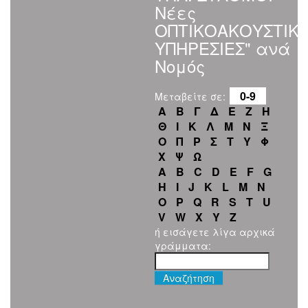
Νέες
ΟΠΤΙΚΟΑΚΟΥΣΤΙΚ
ΥΠΗΡΕΣΙΕΣ" ανά
Νομός
0-9
Μεταβείτε σε:
Α
Β
Γ
Δ
Ε
Ζ
Η
Θ
Ι
Κ
Λ
Μ
Ν
Ξ
Ο
Π
Ρ
Σ
Τ
Υ
Φ
Χ
Ψ
Ω
A
B
C
D
E
F
G
H
I
J
K
L
M
N
O
P
Q
R
S
T
U
V
W
X
Y
Z
ή εισάγετε λίγα αρχικά
γράμματα: