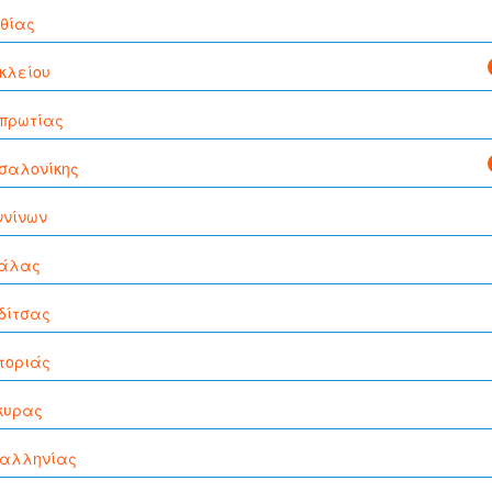
θίας
κλείου
πρωτίας
σαλονίκης
ννίνων
άλας
δίτσας
τοριάς
κυρας
αλληνίας