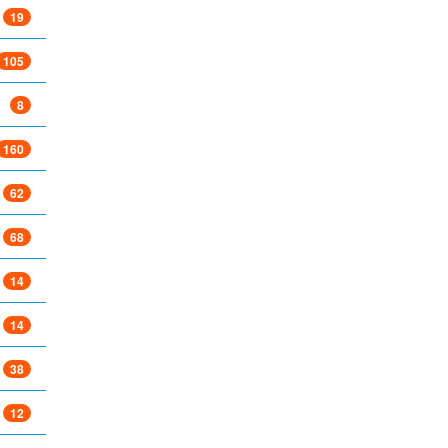
19
105
8
160
62
68
14
14
38
12