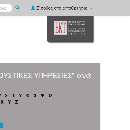
Είσοδος στο αποθετήριο:
ΚΟΥΣΤΙΚΕΣ ΥΠΗΡΕΣΙΕΣ" ανά
Ρ
Σ
Τ
Υ
Φ
Χ
Ψ
Ω
X
Y
Z