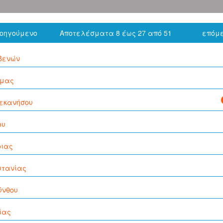
ροηγούμενο
Αποτελέσματα 8 έως 27 από 51
επόμε
βενών
μας
εκανήσου
ου
οιας
υτανίας
ύνθου
ίας