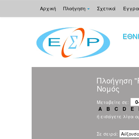
Αρχική
Πλοήγηση
Σχετικά
Εγγρ
Skip
navigation
ΕΘΝ
Πλοήγηση 
Νομός
0
Μεταβείτε σε:
A
B
C
D
E
ή εισάγετε λίγα 
Σε σειρά: