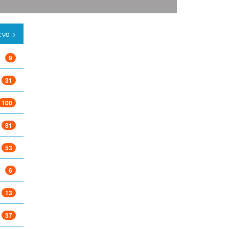
νο >
9
31
100
81
53
6
13
37