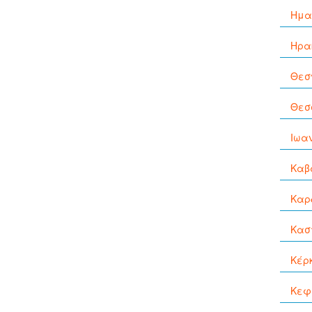
Ημα
Ηρα
Θεσ
Θεσ
Ιωα
Καβ
Καρ
Κασ
Κέρ
Κεφ