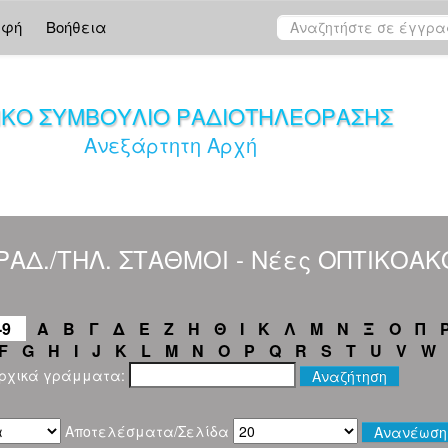
αφή
Βοήθεια
ΙΚΟ ΣΥΜΒΟΥΛΙΟ ΡΑΔΙΟΤΗΛΕΟΡΑΣΗΣ
Ανεξάρτητη Αρχή
"ΡΑΔ./ΤΗΛ. ΣΤΑΘΜΟΙ - Νέες ΟΠΤΙΚΟΑ
-9
Α
Β
Γ
Δ
Ε
Ζ
Η
Θ
Ι
Κ
Λ
Μ
Ν
Ξ
Ο
Π
F
G
H
I
J
K
L
M
N
O
P
Q
R
S
T
U
V
W
αρχικά γράμματα:
Αποτελέσματα/Σελίδα