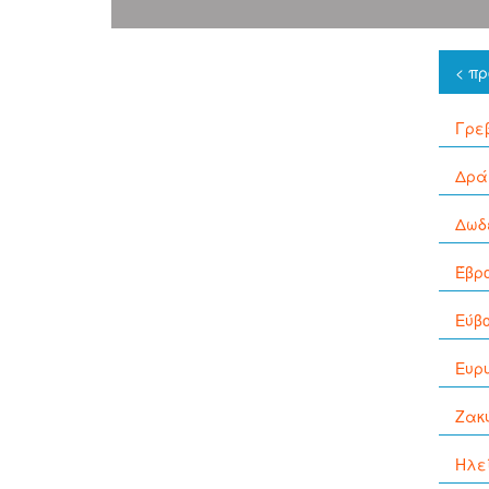
< π
Γρε
Δρά
Δωδ
Έβρ
Εύβ
Ευρ
Ζακ
Ηλε