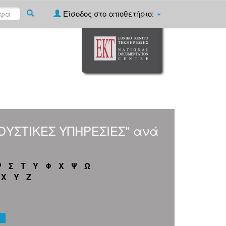
Είσοδος στο αποθετήριο:
ΚΟΥΣΤΙΚΕΣ ΥΠΗΡΕΣΙΕΣ" ανά
Ρ
Σ
Τ
Υ
Φ
Χ
Ψ
Ω
X
Y
Z