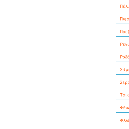
Πέλ
Πιε
Πρέ
Ρεθ
Ροδ
Σάμ
Σερ
Τρι
Φθι
Φλώ