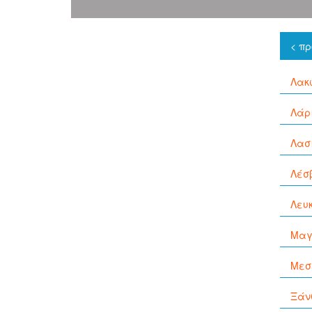
< π
Λακ
Λάρ
Λασ
Λέσ
Λευ
Μαγ
Μεσ
Ξάν