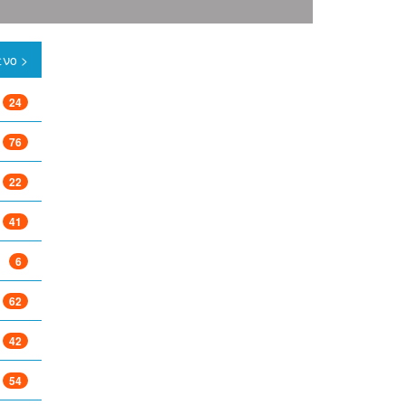
νο >
24
76
22
41
6
62
42
54