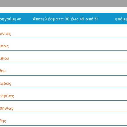
ροηγούμενο
Αποτελέσματα 30 έως 49 από 51
επόμε
ωνίας
ισας
ιθίου
βου
κάδας
νησίας
σηνίας
θης