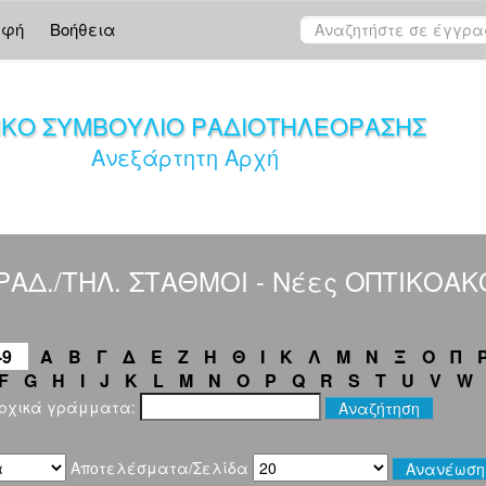
αφή
Βοήθεια
ΙΚΟ ΣΥΜΒΟΥΛΙΟ ΡΑΔΙΟΤΗΛΕΟΡΑΣΗΣ
Ανεξάρτητη Αρχή
"ΡΑΔ./ΤΗΛ. ΣΤΑΘΜΟΙ - Νέες ΟΠΤΙΚΟΑ
-9
Α
Β
Γ
Δ
Ε
Ζ
Η
Θ
Ι
Κ
Λ
Μ
Ν
Ξ
Ο
Π
F
G
H
I
J
K
L
M
N
O
P
Q
R
S
T
U
V
W
αρχικά γράμματα:
Αποτελέσματα/Σελίδα