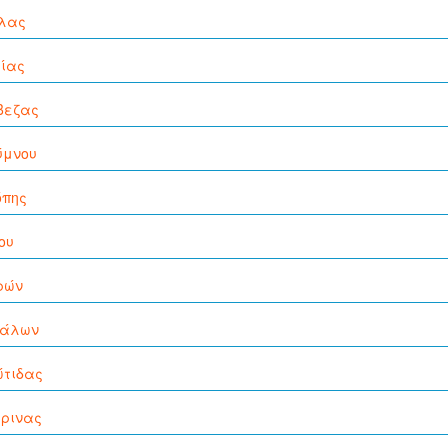
λας
ρίας
βεζας
ύμνου
όπης
ου
ρών
κάλων
ώτιδας
ρινας