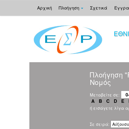
Αρχική
Πλοήγηση
Σχετικά
Εγγρ
Skip
navigation
ΕΘΝ
Πλοήγηση 
Νομός
0
Μεταβείτε σε:
A
B
C
D
E
ή εισάγετε λίγα 
Σε σειρά: