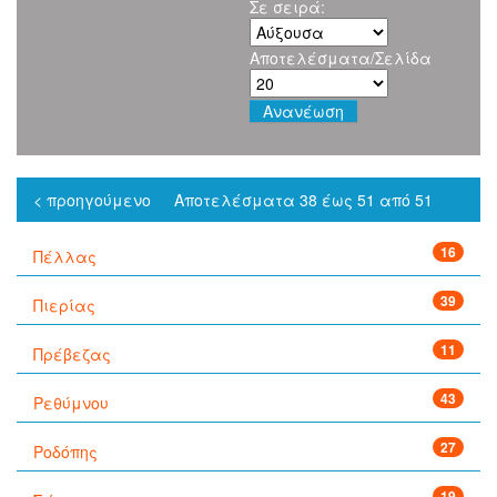
Σε σειρά:
Αποτελέσματα/Σελίδα
< προηγούμενο
Αποτελέσματα 38 έως 51 από 51
16
Πέλλας
39
Πιερίας
11
Πρέβεζας
43
Ρεθύμνου
27
Ροδόπης
19