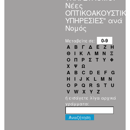
Νέες
ΟΠΤΙΚΟΑΚΟΥΣΤΙΚ
ΥΠΗΡΕΣΙΕΣ" ανά
Νομός
0-9
Μεταβείτε σε:
Α
Β
Γ
Δ
Ε
Ζ
Η
Θ
Ι
Κ
Λ
Μ
Ν
Ξ
Ο
Π
Ρ
Σ
Τ
Υ
Φ
Χ
Ψ
Ω
A
B
C
D
E
F
G
H
I
J
K
L
M
N
O
P
Q
R
S
T
U
V
W
X
Y
Z
ή εισάγετε λίγα αρχικά
γράμματα: