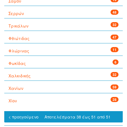
Σάμου
48
Σερρών
32
Τρικάλων
47
Φθιώτιδας
11
Φλώρινας
6
Φωκίδας
32
Χαλκιδικής
59
Χανίων
28
Χίου
< προηγούμενο
Αποτελέσματα 38 έως 51 από 51