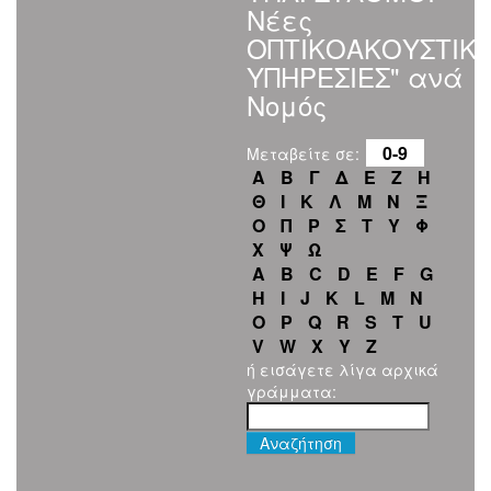
Νέες
ΟΠΤΙΚΟΑΚΟΥΣΤΙΚ
ΥΠΗΡΕΣΙΕΣ" ανά
Νομός
0-9
Μεταβείτε σε:
Α
Β
Γ
Δ
Ε
Ζ
Η
Θ
Ι
Κ
Λ
Μ
Ν
Ξ
Ο
Π
Ρ
Σ
Τ
Υ
Φ
Χ
Ψ
Ω
A
B
C
D
E
F
G
H
I
J
K
L
M
N
O
P
Q
R
S
T
U
V
W
X
Y
Z
ή εισάγετε λίγα αρχικά
γράμματα: