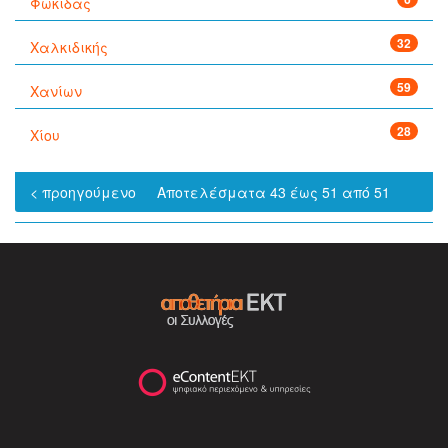
Φωκίδας
32
Χαλκιδικής
59
Χανίων
28
Χίου
< προηγούμενο
Αποτελέσματα 43 έως 51 από 51