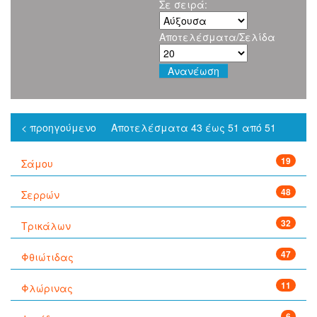
Σε σειρά:
Αποτελέσματα/Σελίδα
< προηγούμενο
Αποτελέσματα 43 έως 51 από 51
19
Σάμου
48
Σερρών
32
Τρικάλων
47
Φθιώτιδας
11
Φλώρινας
6