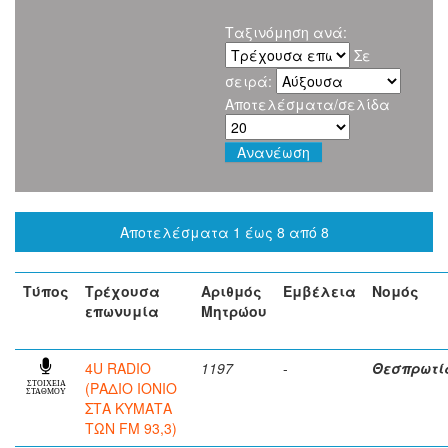
Ταξινόμηση ανά:
Σε
σειρά:
Αποτελέσματα/σελίδα
Αποτελέσματα 1 έως 8 από 8
Τύπος
Τρέχουσα
Αριθμός
Εμβέλεια
Νομός
επωνυμία
Μητρώου
4U RADIO
1197
-
Θεσπρωτί
(ΡΑΔΙΟ ΙΟΝΙΟ
ΣΤΟΙΧΕΙΑ
ΣΤΑΘΜΟΥ
ΣΤΑ ΚΥΜΑΤΑ
ΤΩΝ FM 93,3)