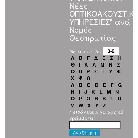
Νέες
ΟΠΤΙΚΟΑΚΟΥΣΤΙΚ
ΥΠΗΡΕΣΙΕΣ" ανά
Νομός
Θεσπρωτίας
0-9
Μεταβείτε σε:
Α
Β
Γ
Δ
Ε
Ζ
Η
Θ
Ι
Κ
Λ
Μ
Ν
Ξ
Ο
Π
Ρ
Σ
Τ
Υ
Φ
Χ
Ψ
Ω
A
B
C
D
E
F
G
H
I
J
K
L
M
N
O
P
Q
R
S
T
U
V
W
X
Y
Z
ή εισάγετε λίγα αρχικά
γράμματα: