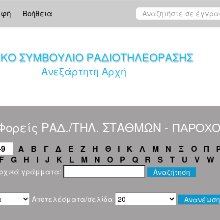
αφή
Βοήθεια
ΙΚΟ ΣΥΜΒΟΥΛΙΟ ΡΑΔΙΟΤΗΛΕΟΡΑΣΗΣ
Ανεξάρτητη Αρχή
Φορείς ΡΑΔ./ΤΗΛ. ΣΤΑΘΜΩΝ - ПАРОХОІ
-9
Α
Β
Γ
Δ
Ε
Ζ
Η
Θ
Ι
Κ
Λ
Μ
Ν
Ξ
Ο
Π
F
G
H
I
J
K
L
M
N
O
P
Q
R
S
T
U
V
W
αρχικά γράμματα:
Αποτελέσματα/σελίδα