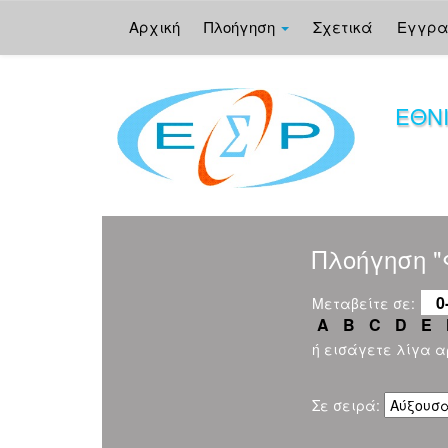
Αρχική
Πλοήγηση
Σχετικά
Εγγρ
Skip
navigation
ΕΘΝ
Πλοήγηση "
0
Μεταβείτε σε:
A
B
C
D
E
ή εισάγετε λίγα 
Σε σειρά: