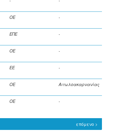
-
-
ΟΕ
-
ΕΠΕ
-
ΟΕ
-
ΕΕ
-
ΟΕ
Αιτωλοακαρνανίας
ΟΕ
-
επόμενο >