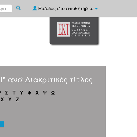
Είσοδος στο αποθετήριο:
" ανά Διακριτικός τίτλος
Ρ
Σ
Τ
Υ
Φ
Χ
Ψ
Ω
X
Y
Z