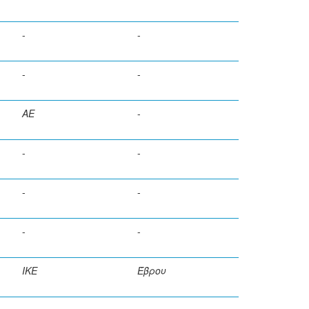
-
-
-
-
ΑΕ
-
-
-
-
-
-
-
ΙΚΕ
Έβρου