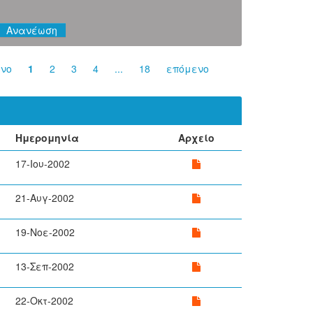
νο
1
2
3
4
...
18
επόμενο
Ημερομηνία
Αρχείο
17-Ιου-2002
21-Αυγ-2002
19-Νοε-2002
13-Σεπ-2002
22-Οκτ-2002