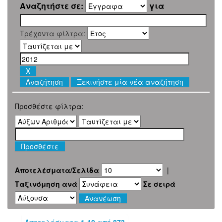
Αναζητήστε σε:
για
Τρέχοντα φίλτρα:
Ξεκινήστε μία νέα αναζήτηση
Προσθέστε φίλτρα:
Αποτελέσματα/Σελίδα
|
Ταξινόμηση ανά
Σε σειρά
Αποτελέσματα
1-10
από
873