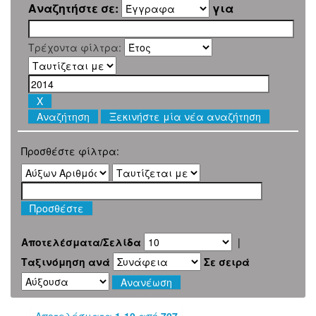
Αναζητήστε σε:
για
Τρέχοντα φίλτρα:
Ξεκινήστε μία νέα αναζήτηση
Προσθέστε φίλτρα:
Αποτελέσματα/Σελίδα
|
Ταξινόμηση ανά
Σε σειρά
Αποτελέσματα
1-10
από
707