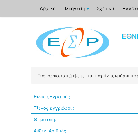
Αρχική
Πλοήγηση
Σχετικά
Εγγρ
Skip
navigation
ΕΘΝ
Για να παραπέμψετε στο παρόν τεκμήριο π
Είδος εγγραφής:
Τίτλος εγγράφου:
Θεματική:
Αύξων Αριθμός: