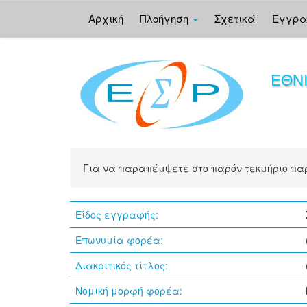
Αρχική
Πλοήγηση
Σχετικά
Εγγρ
Skip
navigation
ΕΘΝ
Για να παραπέμψετε στο παρόν τεκμήριο π
Είδος εγγραφής:
Επωνυμία φορέα:
Διακριτικός τίτλος:
Νομική μορφή φορέα: