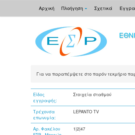
Αρχική
Πλοήγηση
Σχετικά
Εγγρ
Skip
navigation
ΕΘΝ
Για να παραπέμψετε στο παρόν τεκμήριο π
Είδος
Στοιχεία σταθμού
εγγραφής:
Τρέχουσα
LEPANTO TV
επωνυμία:
Αρ. Φακέλου
1|2|47
ΕΣΡ - Μητρώο