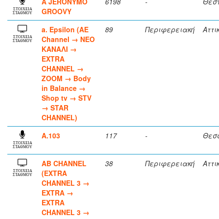
A JERONYMO
6198
-
Θεσ
GROOVY
ΣΤΟΙΧΕΙΑ
ΣΤΑΘΜΟΥ
a. Epsilon (ΑΕ
89
Περιφερειακή
Αττι
Channel → ΝΕΟ
ΣΤΟΙΧΕΙΑ
ΣΤΑΘΜΟΥ
ΚΑΝΑΛΙ →
EXTRA
CHANNEL →
ZOOM → Body
in Balance →
Shop tv → STV
→ STAR
CHANNEL)
A.103
117
-
Θεσ
ΣΤΟΙΧΕΙΑ
ΣΤΑΘΜΟΥ
AB CHANNEL
38
Περιφερειακή
Αττι
(EXTRA
ΣΤΟΙΧΕΙΑ
ΣΤΑΘΜΟΥ
CHANNEL 3 →
EXTRA →
EXTRA
CHANNEL 3 →