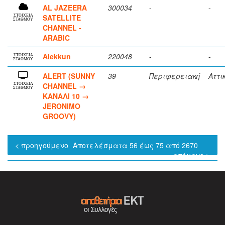
AL JAZEERA
300034
-
-
SATELLITE
ΣΤΟΙΧΕΙΑ
ΣΤΑΘΜΟΥ
CHANNEL -
ARABIC
Alekkun
220048
-
-
ΣΤΟΙΧΕΙΑ
ΣΤΑΘΜΟΥ
ALERT (SUNNY
39
Περιφερειακή
Αττι
CHANNEL →
ΣΤΟΙΧΕΙΑ
ΣΤΑΘΜΟΥ
ΚΑΝΑΛΙ 10 →
JERONIMO
GROOVY)
< προηγούμενο
Αποτελέσματα 56 έως 75 από 2670
επόμενο >