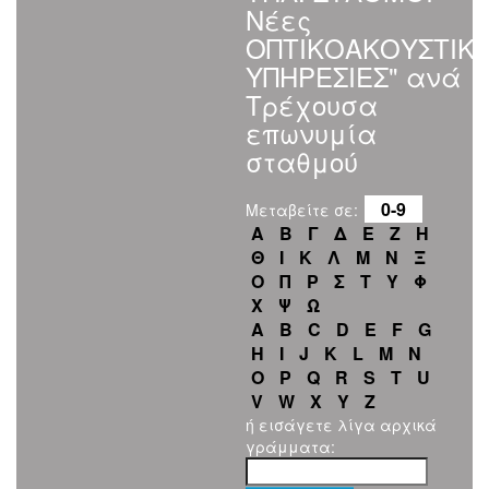
Νέες
ΟΠΤΙΚΟΑΚΟΥΣΤΙΚ
ΥΠΗΡΕΣΙΕΣ" ανά
Τρέχουσα
επωνυμία
σταθμού
0-9
Μεταβείτε σε:
Α
Β
Γ
Δ
Ε
Ζ
Η
Θ
Ι
Κ
Λ
Μ
Ν
Ξ
Ο
Π
Ρ
Σ
Τ
Υ
Φ
Χ
Ψ
Ω
A
B
C
D
E
F
G
H
I
J
K
L
M
N
O
P
Q
R
S
T
U
V
W
X
Y
Z
ή εισάγετε λίγα αρχικά
γράμματα: