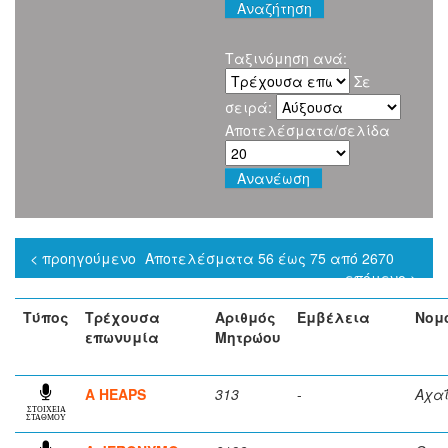
Ταξινόμηση ανά:
Σε
σειρά:
Αποτελέσματα/σελίδα
< προηγούμενο
Αποτελέσματα 56 έως 75 από 2670
επόμενο >
Τύπος
Τρέχουσα
Αριθμός
Εμβέλεια
Νομ
επωνυμία
Μητρώου
A HEAPS
313
-
Αχα
ΣΤΟΙΧΕΙΑ
ΣΤΑΘΜΟΥ