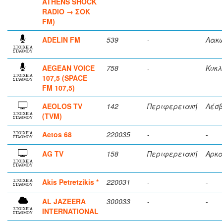
ATHENS SHOCK
RADIO → ΣΟΚ
FM)
ADELIN FM
539
-
Λακ
ΣΤΟΙΧΕΙΑ
ΣΤΑΘΜΟΥ
AEGEAN VOICE
758
-
Κυκ
107,5 (SPACE
ΣΤΟΙΧΕΙΑ
ΣΤΑΘΜΟΥ
FM 107,5)
AEOLOS TV
142
Περιφερειακή
Λέσ
(TVM)
ΣΤΟΙΧΕΙΑ
ΣΤΑΘΜΟΥ
Aetos 68
220035
-
-
ΣΤΟΙΧΕΙΑ
ΣΤΑΘΜΟΥ
AG TV
158
Περιφερειακή
Αρκ
ΣΤΟΙΧΕΙΑ
ΣΤΑΘΜΟΥ
Akis Petretzikis *
220031
-
-
ΣΤΟΙΧΕΙΑ
ΣΤΑΘΜΟΥ
AL JAZEERA
300033
-
-
INTERNATIONAL
ΣΤΟΙΧΕΙΑ
ΣΤΑΘΜΟΥ