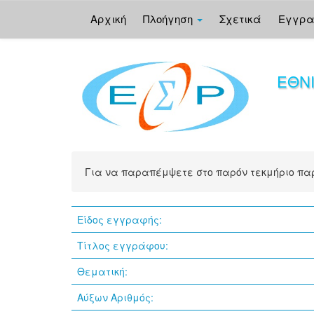
Αρχική
Πλοήγηση
Σχετικά
Εγγρ
Skip
navigation
ΕΘΝ
Για να παραπέμψετε στο παρόν τεκμήριο π
Είδος εγγραφής:
Τίτλος εγγράφου:
Θεματική:
Αύξων Αριθμός: