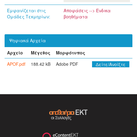
Εμφανίζεται στις
Αποφάσεις --> Ένδικα
Ομάδες Τεκμηρίων:
βοηθήματα
Ψηφιακά Αρχεία
Αρχείο
Μέγεθος
Μορφότυπος
APOF.pdf
188.42 kB
Adobe PDF
Δείτε/Ανοίξτε